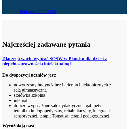
Rekrutacja 2025/2026
Najczęściej zadawane pytania
Dlaczego warto wybrać SOSW w Płońsku dla dzieci z
niepełnosprawnością intelektualną?
Do dyspozycji uczniów jest:
nowoczesny budynek bez barier architektonicznych z
salą gimnastyczną
stołówka szkolna
internat
dobrze wyposażone sale dydaktyczne i gabinety
terapii m.in. logopedyczny, rehabilitacyjny, integracji
sensorycznej, terapii Tomatisa, terapii pedagogicznej
Wyróżniają nas: