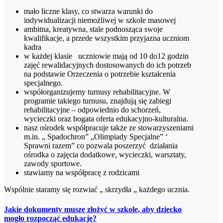
mało liczne klasy, co stwarza warunki do
indywidualizacji niemożliwej w szkole masowej
ambitna, kreatywna, stale podnosząca swoje
kwalifikacje, a przede wszystkim przyjazna uczniom
kadra
w każdej klasie uczniowie mają od 10 do12 godzin
zajęć rewalidacyjnych dostosowanych do ich potrzeb
na podstawie Orzeczenia o potrzebie kształcenia
specjalnego.
współorganizujemy turnusy rehabilitacyjne. W
programie takiego turnusu, znajdują się zabiegi
rehabilitacyjne – odpowiednio do schorzeń,
wycieczki oraz bogata oferta edukacyjno-kulturalna.
nasz ośrodek współpracuje także ze stowarzyszeniami
m.in. „ Spadochron” „Olimpiady Specjalne” ‘
Sprawni razem” co pozwala poszerzyć działania
ośrodka o zajęcia dodatkowe, wycieczki, warsztaty,
zawody sportowe.
stawiamy na współpracę z rodzicami
Wspólnie staramy się rozwiać „ skrzydła „ każdego ucznia.
Jakie dokumenty muszę złożyć w szkole, aby dziecko
mogło rozpocząć edukację?