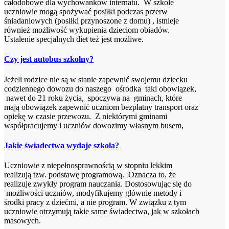
całodobowe dla wychowanków internatu. W szkole
uczniowie mogą spożywać posiłki podczas przerw
śniadaniowych (posiłki przynoszone z domu) , istnieje
również możliwość wykupienia dzieciom obiadów.
Ustalenie specjalnych diet też jest możliwe.
Czy jest autobus szkolny?
Jeżeli rodzice nie są w stanie zapewnić swojemu dziecku
codziennego dowozu do naszego ośrodka taki obowiązek,
nawet do 21 roku życia, spoczywa na gminach, które
mają obowiązek zapewnić uczniom bezpłatny transport oraz
opiekę w czasie przewozu. Z niektórymi gminami
współpracujemy i uczniów dowozimy własnym busem,
Jakie świadectwa wydaje szkoła?
Uczniowie z niepełnosprawnością w stopniu lekkim
realizują tzw. podstawę programową. Oznacza to, że
realizuje zwykły program nauczania. Dostosowując się do
możliwości uczniów, modyfikujemy głównie metody i
środki pracy z dziećmi, a nie program. W związku z tym
uczniowie otrzymują takie same świadectwa, jak w szkołach
masowych.