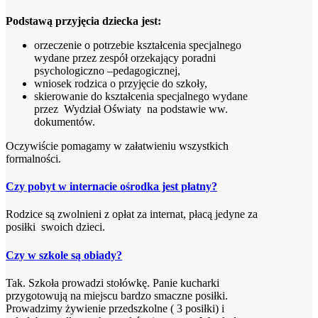
Podstawą przyjęcia dziecka jest:
orzeczenie o potrzebie kształcenia specjalnego
wydane przez zespół orzekający poradni
psychologiczno –pedagogicznej,
wniosek rodzica o przyjęcie do szkoły,
skierowanie do kształcenia specjalnego wydane
przez Wydział Oświaty na podstawie ww.
dokumentów.
Oczywiście pomagamy w załatwieniu wszystkich
formalności.
Czy pobyt w internacie ośrodka jest płatny?
Rodzice są zwolnieni z opłat za internat, płacą jedyne za
posiłki swoich dzieci.
Czy w szkole są obiady?
Tak. Szkoła prowadzi stołówkę. Panie kucharki
przygotowują na miejscu bardzo smaczne posiłki.
Prowadzimy żywienie przedszkolne ( 3 posiłki) i