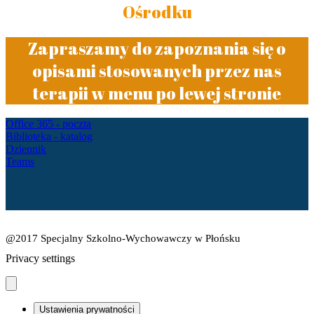
Ośrodku
Zapraszamy do zapoznania się o
opisami stosowanych przez nas
terapii w menu po lewej stronie
Office 365 - poczta
Biblioteka - katalog
Dziennik
Teams
@2017 Specjalny Szkolno-Wychowawczy w Płońsku
Privacy settings
Ustawienia prywatności