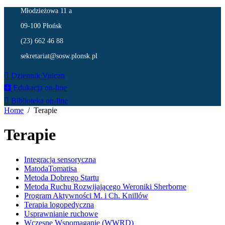
Młodzieżowa 11 a
09-100 Płońsk
(23) 662 46 88
sekretariat@sosw.plonsk.pl
Dziennik Vulcan
Edukacja on-line
Biblioteka on-line
Home
Terapie
Terapie
Integracja sensoryczna
MatodaTomatisa
Metoda Dobrego Startu
Metoda Ruchu Rozwijającego Weroniki Sherborne
Program Aktywności M. i Ch. Knillów
Terapia logopedyczna
Usprawnianie ruchowe
Wczesne Wspomaganie (WWRD)