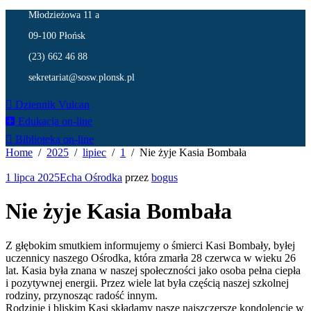
Młodzieżowa 11 a
09-100 Płońsk
(23) 662 46 88
sekretariat@sosw.plonsk.pl
Dziennik Vulcan
Edukacja on-line
Biblioteka on-line
Home
2025
lipiec
1
Nie żyje Kasia Bombała
1 lipca 2025
Echa Ośrodka
przez
bogus
Nie żyje Kasia Bombała
Z głębokim smutkiem informujemy o śmierci Kasi Bombały, byłej
uczennicy naszego Ośrodka, która zmarła 28 czerwca w wieku 26
lat. Kasia była znana w naszej społeczności jako osoba pełna ciepła
i pozytywnej energii. Przez wiele lat była częścią naszej szkolnej
rodziny, przynosząc radość innym.
Rodzinie i bliskim Kasi składamy nasze najszczersze kondolencje w