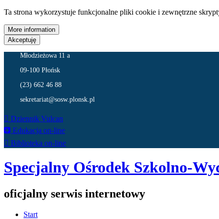
Ta strona wykorzystuje funkcjonalne pliki cookie i zewnętrzne skryp
More information
Akceptuję
Młodzieżowa 11 a
09-100 Płońsk
(23) 662 46 88
sekretariat@sosw.plonsk.pl
Dziennik Vulcan
Edukacja on-line
Biblioteka on-line
Specjalny Ośrodek Szkolno-Wy
oficjalny serwis internetowy
Start