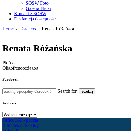
SOSW-Foto
Galeria Flickr
Kontakt z SOSW
Deklaracja dostępności
Home
Teachers
Renata Różańska
Renata Różańska
Płońsk
Oligofrenopedagog
Facebook
Search for:
Szukaj
Archiwa
Archiwa
Office 365 - poczta
Biblioteka - katalog
Dziennik