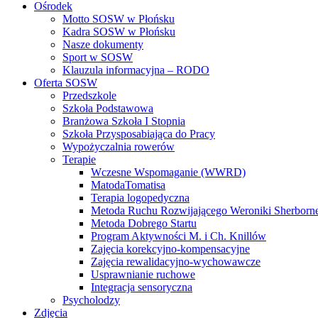
Ośrodek
Motto SOSW w Płońsku
Kadra SOSW w Płońsku
Nasze dokumenty
Sport w SOSW
Klauzula informacyjna – RODO
Oferta SOSW
Przedszkole
Szkoła Podstawowa
Branżowa Szkoła I Stopnia
Szkoła Przysposabiająca do Pracy
Wypożyczalnia rowerów
Terapie
Wczesne Wspomaganie (WWRD)
MatodaTomatisa
Terapia logopedyczna
Metoda Ruchu Rozwijającego Weroniki Sherborn
Metoda Dobrego Startu
Program Aktywności M. i Ch. Knillów
Zajęcia korekcyjno-kompensacyjne
Zajęcia rewalidacyjno-wychowawcze
Usprawnianie ruchowe
Integracja sensoryczna
Psycholodzy
Zdjęcia