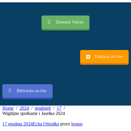
Dziennik Vulcan
Edukacja on-line
Biblioteka on-line
Home
2024
grudzień
17
Wigilijne spotkanie i Jasełka 2024
17 grudnia 2024
Echa Ośrodka
przez
bogus