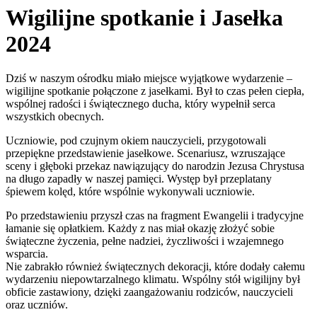
Wigilijne spotkanie i Jasełka
2024
Dziś w naszym ośrodku miało miejsce wyjątkowe wydarzenie –
wigilijne spotkanie połączone z jasełkami. Był to czas pełen ciepła,
wspólnej radości i świątecznego ducha, który wypełnił serca
wszystkich obecnych.
Uczniowie, pod czujnym okiem nauczycieli, przygotowali
przepiękne przedstawienie jasełkowe. Scenariusz, wzruszające
sceny i głęboki przekaz nawiązujący do narodzin Jezusa Chrystusa
na długo zapadły w naszej pamięci. Występ był przeplatany
śpiewem kolęd, które wspólnie wykonywali uczniowie.
Po przedstawieniu przyszł czas na fragment Ewangelii i tradycyjne
łamanie się opłatkiem. Każdy z nas miał okazję złożyć sobie
świąteczne życzenia, pełne nadziei, życzliwości i wzajemnego
wsparcia.
Nie zabrakło również świątecznych dekoracji, które dodały całemu
wydarzeniu niepowtarzalnego klimatu. Wspólny stół wigilijny był
obficie zastawiony, dzięki zaangażowaniu rodziców, nauczycieli
oraz uczniów.