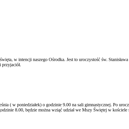
ięta, w intencji naszego Ośrodka. Jest to uroczystość św. Stanisława 
 przyjaciół.
śnia ( w poniedziałek) o godzinie 9.00 na sali gimnastycznej. Po uro
 godzinie 8.00, będzie można wziąć udział we Mszy Świętej w kościel