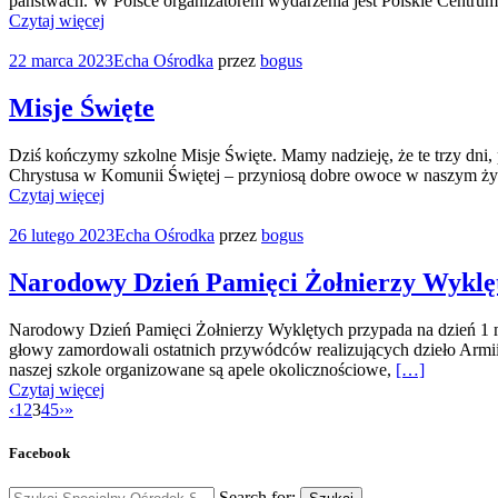
państwach. W Polsce organizatorem wydarzenia jest Polskie Centr
Czytaj więcej
22 marca 2023
Echa Ośrodka
przez
bogus
Misje Święte
Dziś kończymy szkolne Misje Święte. Mamy nadzieję, że te trzy dni,
Chrystusa w Komunii Świętej – przyniosą dobre owoce w naszym 
Czytaj więcej
26 lutego 2023
Echa Ośrodka
przez
bogus
Narodowy Dzień Pamięci Żołnierzy Wyklę
Narodowy Dzień Pamięci Żołnierzy Wyklętych przypada na dzień 1 m
głowy zamordowali ostatnich przywódców realizujących dzieło Arm
naszej szkole organizowane są apele okolicznościowe,
[…]
Czytaj więcej
‹
1
2
3
4
5
›
»
Facebook
Search for: