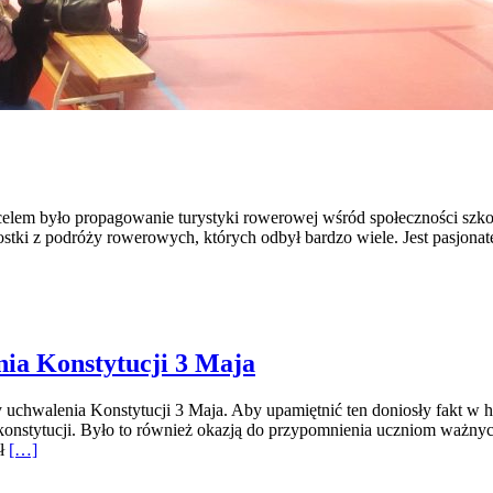
celem było propagowanie turystyki rowerowej wśród społeczności szkoln
stki z podróży rowerowych, których odbył bardzo wiele. Jest pasjona
nia Konstytucji 3 Maja
cy uchwalenia Konstytucji 3 Maja. Aby upamiętnić ten doniosły fakt w 
stytucji. Było to również okazją do przypomnienia uczniom ważnych fa
ył
[…]