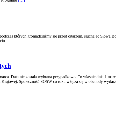
um Programu
[…]
 podczas których gromadziliśmy się przed ołtarzem, słuchając Słowa B
życiu…
tych
arca. Data nie została wybrana przypadkowo. To właśnie dnia 1 marc
ii Krajowej. Społeczność SOSW co roku włącza się w obchody wydarz