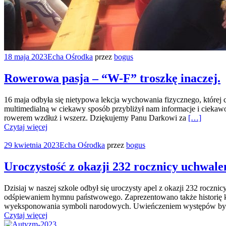
18 maja 2023
Echa Ośrodka
przez
bogus
Rowerowa pasja – “W-F” troszkę inaczej.
16 maja odbyła się nietypowa lekcja wychowania fizycznego, której 
multimedialną w ciekawy sposób przybliżył nam informacje i ciekawo
rowerem wzdłuż i wszerz. Dziękujemy Panu Darkowi za
[…]
Czytaj więcej
29 kwietnia 2023
Echa Ośrodka
przez
bogus
Uroczystość z okazji 232 rocznicy uchwale
Dzisiaj w naszej szkole odbył się uroczysty apel z okazji 232 roczni
odśpiewaniem hymnu państwowego. Zaprezentowano także historię kon
wyeksponowania symboli narodowych. Uwieńczeniem występów b
Czytaj więcej