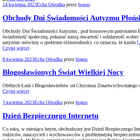
14 kwietnia 2023
Echa Ośrodka
przez
bogus
Obchody Dni Świadomości Autyzmu Płońs
Obchody Dni Świadomości Autyzmu , pod honorowym patronatem Elżbie
świadomość społeczną, pokazać naszą otwartość i solidarność wobe
autyzmie mówimy o spektrum różnorodności, co oznacza, że każda
[
Czytaj więcej
8 kwietnia 2023
Echa Ośrodka
przez
bogus
Błogosławionych Świąt Wielkiej Nocy
Obfitych Łask i Błogosławieństw od Chrystusa Zmartwychwstałego o
Czytaj więcej
5 kwietnia 2023
Echa Ośrodka
przez
bogus
Dzień Bezpiecznego Internetu
Co roku, w miesiącu lutym, obchodzony jest Dzień Bezpiecznego Inter
rodziców, nauczycieli i wychowawców z problematyką bezpieczeństw