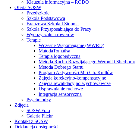
Klauzula informacyjna – RODO
Oferta SOSW
Przedszkole
Szkoła Podstawowa
Branżowa Szkoła I Stopnia
Szkoła Przysposabiająca do Pracy
Wypożyczalnia rowerów
Terapie
Wczesne Wspomaganie (WWRD)
MatodaTomatisa
Terapia logopedyczna
Metoda Ruchu Rozwijającego Weroniki Sherborn
Metoda Dobrego Startu
Program Aktywności M. i Ch. Knillów
Zajęcia korekcyjno-kompensacyjne
Zajęcia rewalidacyjno-wychowawcze
Usprawnianie ruchowe
Integracja sensoryczna
Psycholodzy
Zdjęcia
SOSW-Foto
Galeria Flickr
Kontakt z SOSW
Deklaracja dostępności