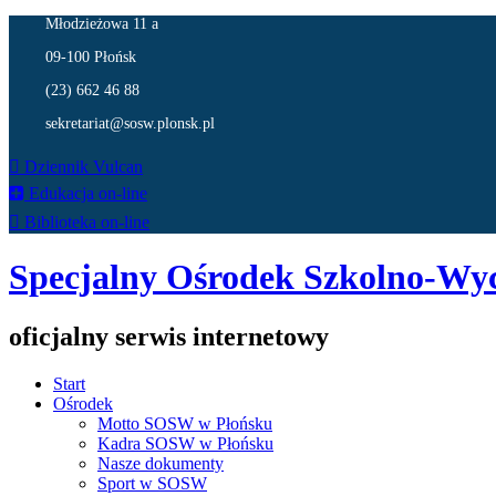
Młodzieżowa 11 a
09-100 Płońsk
(23) 662 46 88
sekretariat@sosw.plonsk.pl
Dziennik Vulcan
Edukacja on-line
Biblioteka on-line
Specjalny Ośrodek Szkolno-Wy
oficjalny serwis internetowy
Start
Ośrodek
Motto SOSW w Płońsku
Kadra SOSW w Płońsku
Nasze dokumenty
Sport w SOSW