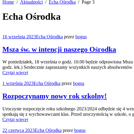
Home
Aktualności
Echa Ośrodka
Page 3
Echa Ośrodka
16 września 2023
Echa Ośrodka
przez
bogus
Msza św. w intencji naszego Ośrodka
W poniedziałek, 18 września o godz. 10.00 będzie odprawiona Msza św
godz. lek.) Serdecznie zapraszamy wszystkich naszych absolwentów i
Czytaj więcej
1 września 2023
Echa Ośrodka
przez
bogus
Rozpoczynamy nowy rok szkolny!
Uroczyste rozpoczęcie roku szkolnego 2023/2024 odbędzie się 4 wrze
spotkają się z wychowawcami klas. Przed uroczystością w szkole, o
Czytaj więcej
22 czerwca 2023
Echa Ośrodka
przez
bogus