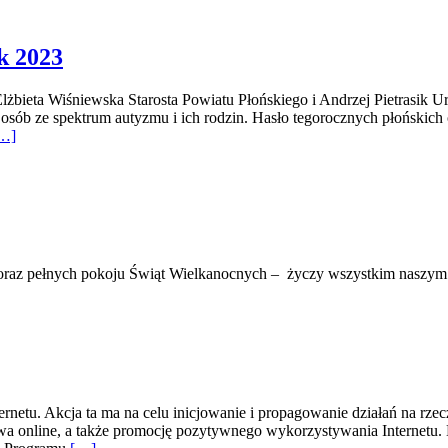
k 2023
ta Wiśniewska Starosta Powiatu Płońskiego i Andrzej Pietrasik Urząd
c osób ze spektrum autyzmu i ich rodzin. Hasło tegorocznych płońsk
…]
raz pełnych pokoju Świąt Wielkanocnych – życzy wszystkim naszym p
netu. Akcja ta ma na celu inicjowanie i propagowanie działań na rzecz
a online, a także promocję pozytywnego wykorzystywania Internetu. 